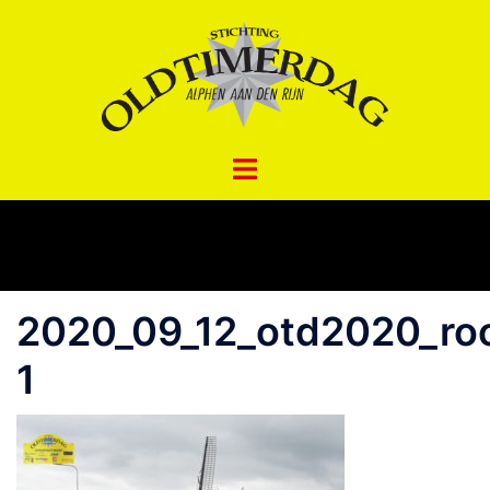
Spring
naar
inhoud
2020_09_12_otd2020_ro
1