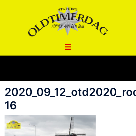
Spring
naar
inhoud
2020_09_12_otd2020_ro
16