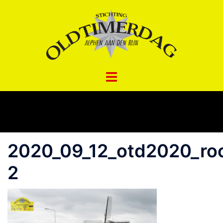
Spring
naar
inhoud
2020_09_12_otd2020_ro
2