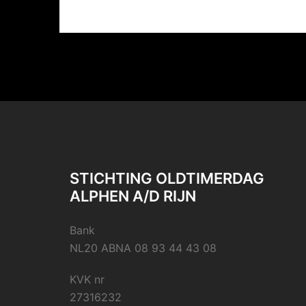
STICHTING OLDTIMERDAG
ALPHEN A/D RIJN
Bank
NL20 ABNA 08 93 44 43 08
KVK nr
27316232