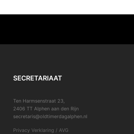
SECRETARIAAT
Ten Harmsenstraat 23,
2406 TT Alphen aan den Rijn
secretaris@oldtimerdagalphen.nl
Privacy Verklaring / AVG