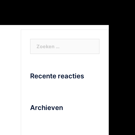
or Xtra info
Facebook
Video
Zoeken
naar:
Recente reacties
Archieven