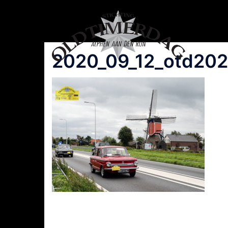
Spring
naar
inhoud
2020_09_12_otd202