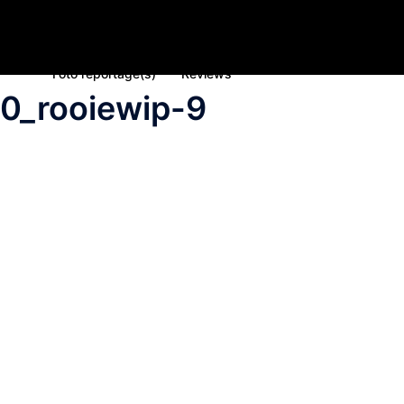
Home
Nieuws
Inschrijving deelname 2023
Spons
Foto reportage(s)
Reviews
0_rooiewip-9