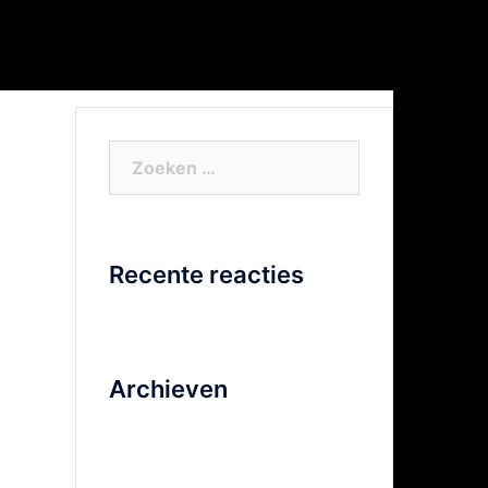
or Xtra info
Facebook
Video
Zoeken
naar:
Recente reacties
Archieven