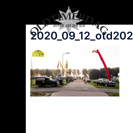
Spring
naar
inhoud
2020_09_12_otd202