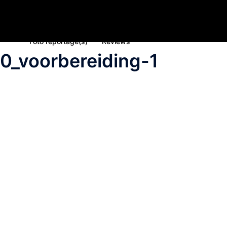
Home
Nieuws
Inschrijving deelname 2023
Spons
Foto reportage(s)
Reviews
0_voorbereiding-1