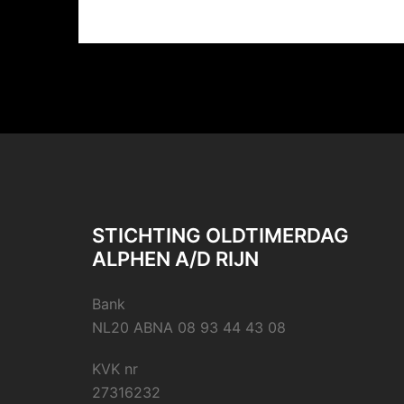
STICHTING OLDTIMERDAG
ALPHEN A/D RIJN
Bank
NL20 ABNA 08 93 44 43 08
KVK nr
27316232