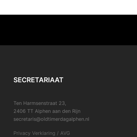
SECRETARIAAT
Ten Harmsenstraat 23,
2406 TT Alphen aan den Rijn
secretaris@oldtimerdagalphen.nl
Privacy Verklaring / AVG