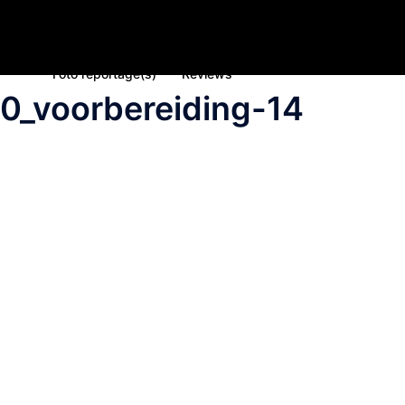
Home
Nieuws
Inschrijving deelname 2023
Spons
Foto reportage(s)
Reviews
0_voorbereiding-14