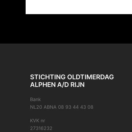
STICHTING OLDTIMERDAG
ALPHEN A/D RIJN
Bank
NL20 ABNA 08 93 44 43 08
KVK nr
27316232