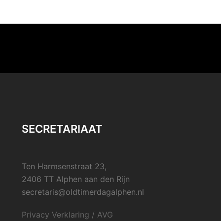
SECRETARIAAT
Ten Harmsenstraat 23,
2406 TT Alphen aan den Rijn
secretaris@oldtimerdagalphen.nl
Privacy Verklaring / AVG