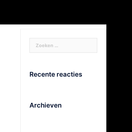
or Xtra info
Facebook
Video
Zoeken
naar:
Recente reacties
Archieven