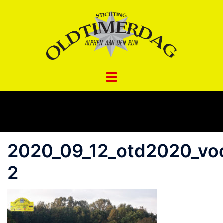
Spring
naar
inhoud
2020_09_12_otd2020_voo
2