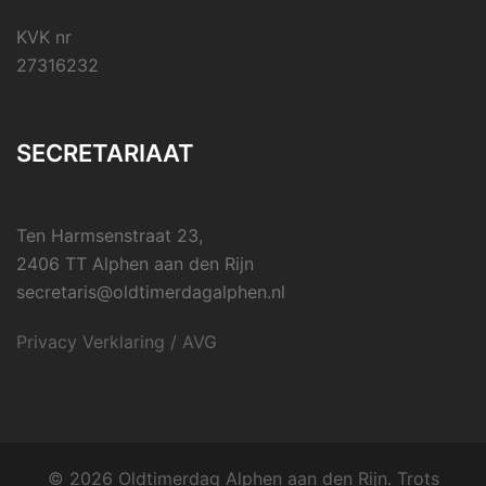
KVK nr
27316232
SECRETARIAAT
Ten Harmsenstraat 23,
2406 TT Alphen aan den Rijn
secretaris@oldtimerdagalphen.nl
Privacy Verklaring / AVG
© 2026 Oldtimerdag Alphen aan den Rijn. Trots