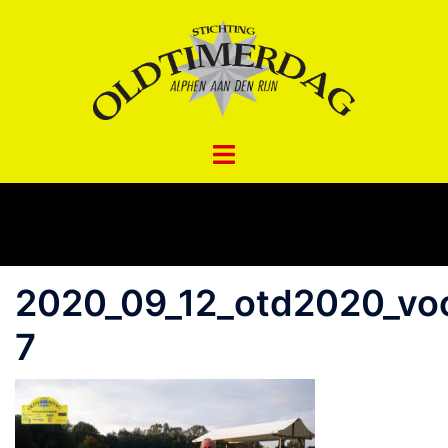
Spring
naar
inhoud
2020_09_12_otd2020_voo
7