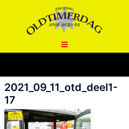
Spring
naar
inhoud
2021_09_11_otd_deel1-
17