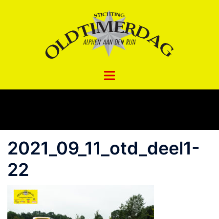
Spring
naar
inhoud
2021_09_11_otd_deel1-
22