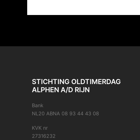
STICHTING OLDTIMERDAG
ALPHEN A/D RIJN
Bank
NL20 ABNA 08 93 44 43 08
KVK nr
27316232