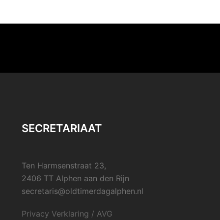
SECRETARIAAT
Ten Harmsenstraat 23,
2406 TT Alphen aan den Rijn
secretaris@oldtimerdagalphen.nl
Privacy Verklaring / AVG