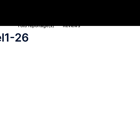
Home
Nieuws
Inschrijving deelname 2023
Spons
Foto reportage(s)
Reviews
l1-26