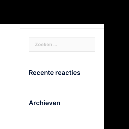
or Xtra info
Facebook
Video
Zoeken
naar:
Recente reacties
Archieven