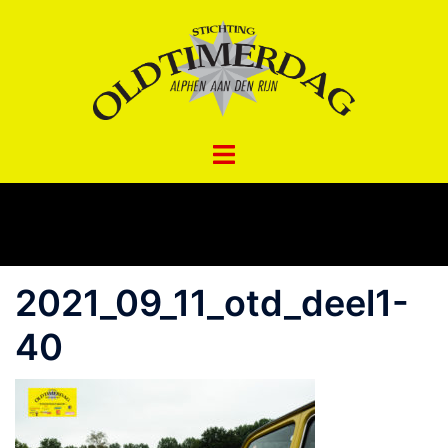
Spring
naar
inhoud
2021_09_11_otd_deel1-
40