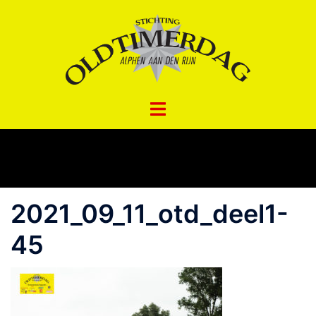
Spring
naar
inhoud
2021_09_11_otd_deel1-
45