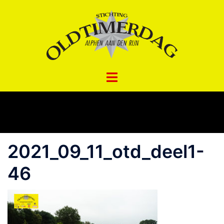
Spring
naar
inhoud
2021_09_11_otd_deel1-
46