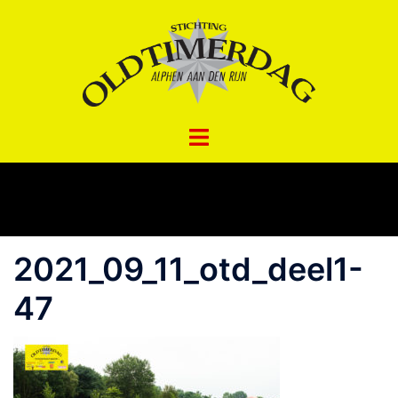
Spring
naar
inhoud
2021_09_11_otd_deel1-
47