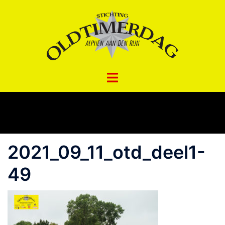
Spring
naar
inhoud
2021_09_11_otd_deel1-
49