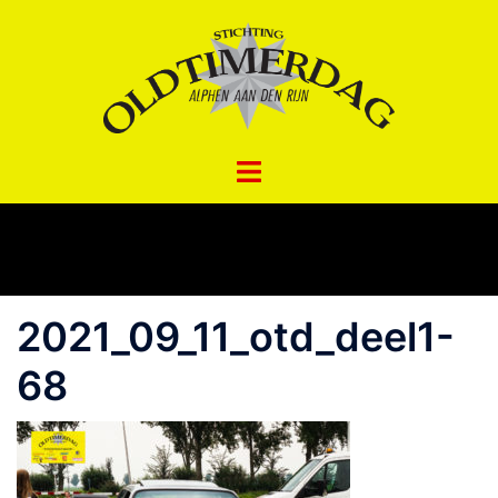
Spring
naar
inhoud
2021_09_11_otd_deel1-
68