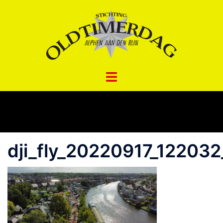
Spring
naar
inhoud
dji_fly_20220917_12203