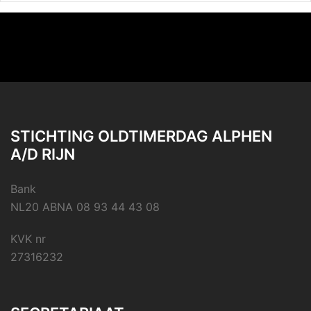
STICHTING OLDTIMERDAG ALPHEN
A/D RIJN
Bank
NL20 ABNA 08 93 44 43 08
KVK nr
27316232