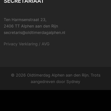
SECRETARIAAT
Ten Harmsenstraat 23,
2406 TT Alphen aan den Rijn
secretaris@oldtimerdagalphen.nl
Privacy Verklaring / AVG
© 2026 Oldtimerdag Alphen aan den Rijn. Trots
aangedreven door
Sydney