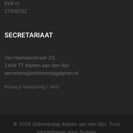
KVK nr
27316232
SECRETARIAAT
Ten Harmsenstraat 23,
2406 TT Alphen aan den Rijn
secretaris@oldtimerdagalphen.nl
Privacy Verklaring / AVG
© 2026 Oldtimerdag Alphen aan den Rijn. Trots
aangedreven door
Sydney