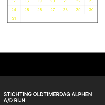
17
18
19
20
21
22
23
24
25
26
27
28
29
30
31
STICHTING OLDTIMERDAG ALPHEN
A/D RIJN