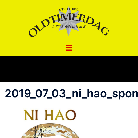
Spring
naar
inhoud
2019_07_03_ni_hao_spo