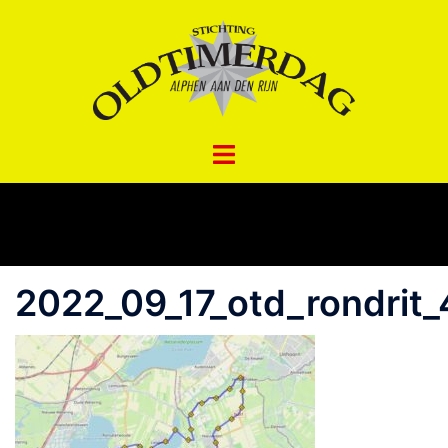
Spring
naar
inhoud
2022_09_17_otd_rondrit_