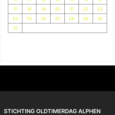
17
18
19
20
21
22
23
24
25
26
27
28
29
30
31
STICHTING OLDTIMERDAG ALPHEN