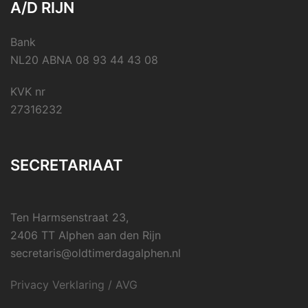
A/D RIJN
Bank
NL20 ABNA 08 93 44 43 08
KVK nr
27316232
SECRETARIAAT
Ten Harmsenstraat 23,
2406 TT Alphen aan den Rijn
secretaris@oldtimerdagalphen.nl
Privacy Verklaring / AVG