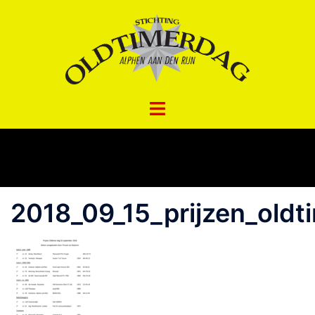
Spring
naar
inhoud
2018_09_15_prijzen_oldt