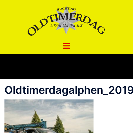
Spring
naar
inhoud
Oldtimerdagalphen_2019