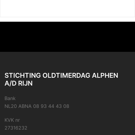
STICHTING OLDTIMERDAG ALPHEN
A/D RIJN
Bank
NL20 ABNA 08 93 44 43 08
KVK nr
27316232