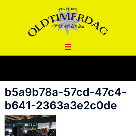
Spring
naar
inhoud
b5a9b78a-57cd-47c4-
b641-2363a3e2c0de