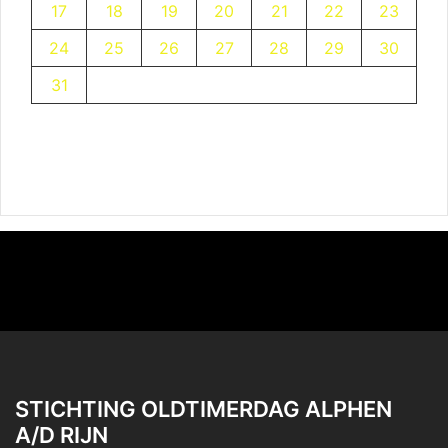
17
18
19
20
21
22
23
24
25
26
27
28
29
30
31
STICHTING OLDTIMERDAG ALPHEN
A/D RIJN