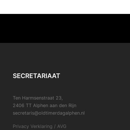
SECRETARIAAT
Ten Harmsenstraat 23,
2406 TT Alphen aan den Rijn
secretaris@oldtimerdagalphen.nl
Privacy Verklaring / AVG