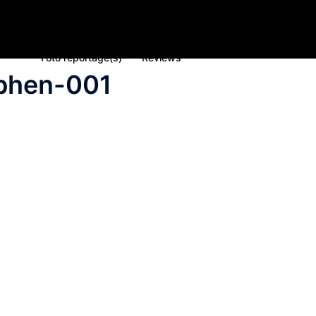
Home
Nieuws
Inschrijving deelname 2023
Spons
Foto reportage(s)
Reviews
lphen-001