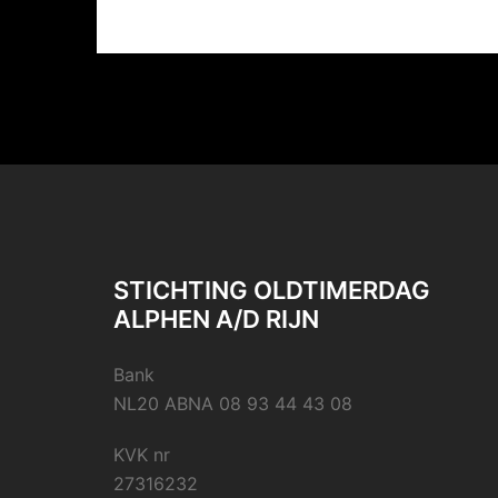
STICHTING OLDTIMERDAG
ALPHEN A/D RIJN
Bank
NL20 ABNA 08 93 44 43 08
KVK nr
27316232