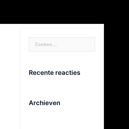
or Xtra info
Facebook
Video
Zoeken
naar:
Recente reacties
Archieven