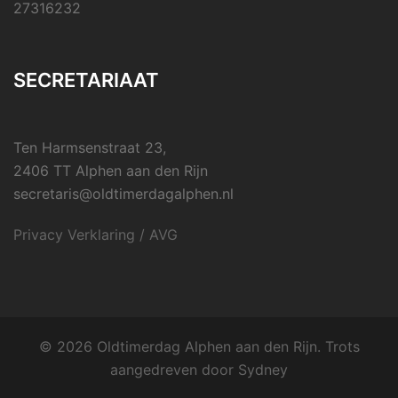
27316232
SECRETARIAAT
Ten Harmsenstraat 23,
2406 TT Alphen aan den Rijn
secretaris@oldtimerdagalphen.nl
Privacy Verklaring / AVG
© 2026 Oldtimerdag Alphen aan den Rijn. Trots
aangedreven door
Sydney