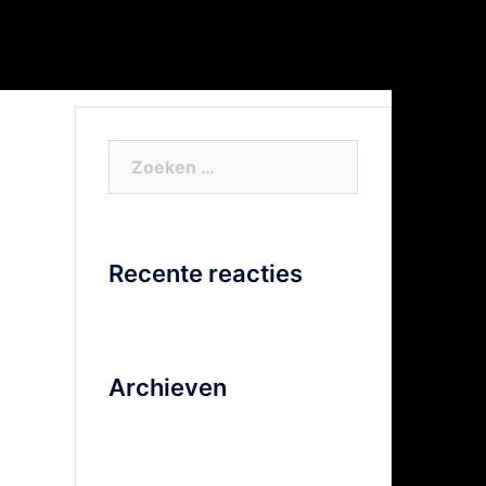
or Xtra info
Facebook
Video
Zoeken
naar:
Recente reacties
Archieven