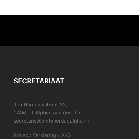
SECRETARIAAT
Ten Harmsenstraat 23,
2406 TT Alphen aan den Rijn
secretaris@oldtimerdagalphen.nl
Privacy Verklaring / AVG