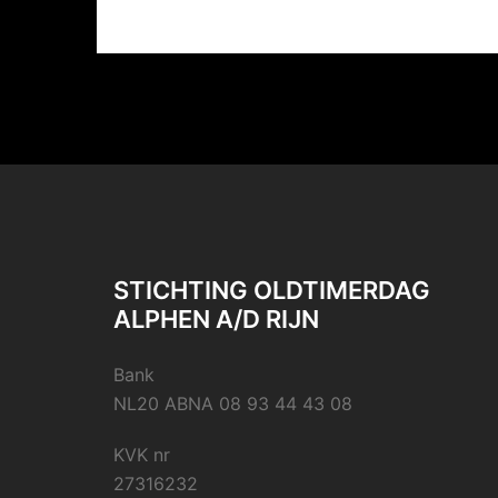
STICHTING OLDTIMERDAG
ALPHEN A/D RIJN
Bank
NL20 ABNA 08 93 44 43 08
KVK nr
27316232