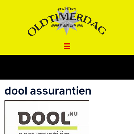
Spring
naar
inhoud
dool assurantien