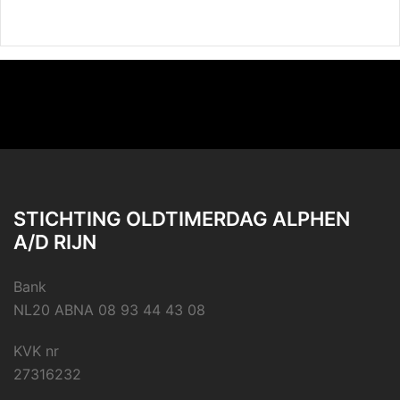
STICHTING OLDTIMERDAG ALPHEN
A/D RIJN
Bank
NL20 ABNA 08 93 44 43 08
KVK nr
27316232