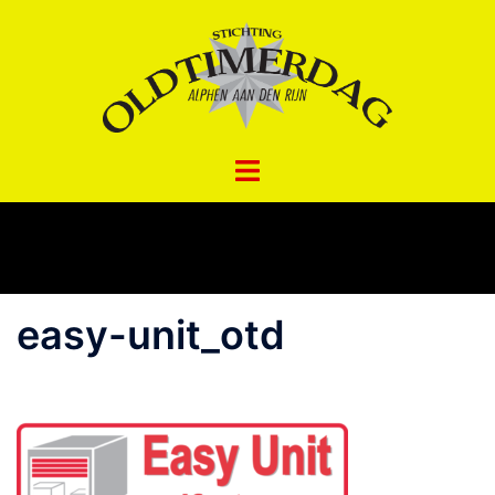
Spring
naar
inhoud
easy-unit_otd