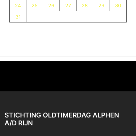
24
25
26
27
28
29
30
31
STICHTING OLDTIMERDAG ALPHEN
A/D RIJN