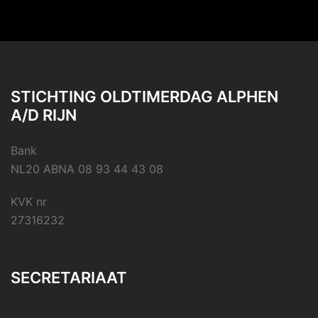
STICHTING OLDTIMERDAG ALPHEN
A/D RIJN
Bank
NL20 ABNA 08 93 44 43 08
KVK nr
27316232
SECRETARIAAT