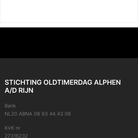
STICHTING OLDTIMERDAG ALPHEN
A/D RIJN
Bank
NL20 ABNA 08 93 44 43 08
KVK nr
27316232