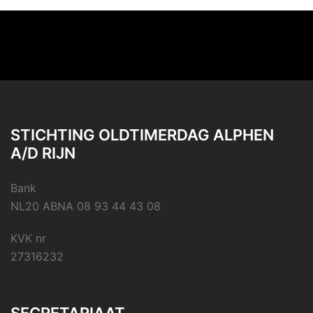
STICHTING OLDTIMERDAG ALPHEN
A/D RIJN
Bank
NL20 ABNA 08 93 44 43 08
KVK nr
27316232