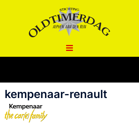
Spring
naar
inhoud
kempenaar-renault