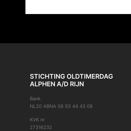
STICHTING OLDTIMERDAG
ALPHEN A/D RIJN
Bank
NL20 ABNA 08 93 44 43 08
KVK nr
27316232