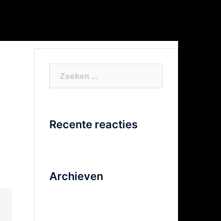
or Xtra info
Facebook
Video
Zoeken
naar:
Recente reacties
Archieven