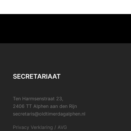
SECRETARIAAT
Ten Harmsenstraat 23,
2406 TT Alphen aan den Rijn
secretaris@oldtimerdagalphen.nl
Privacy Verklaring / AVG