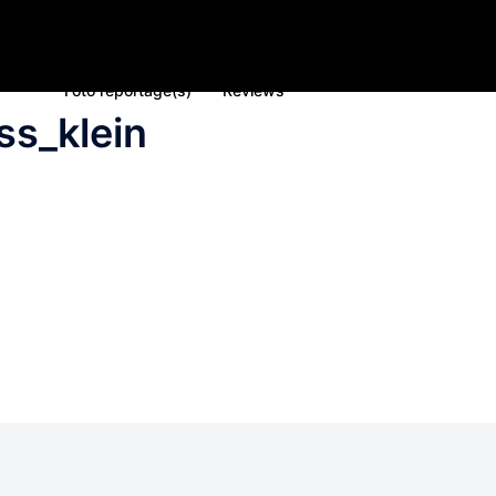
Home
Nieuws
Inschrijving deelname 2023
Spons
Foto reportage(s)
Reviews
ss_klein