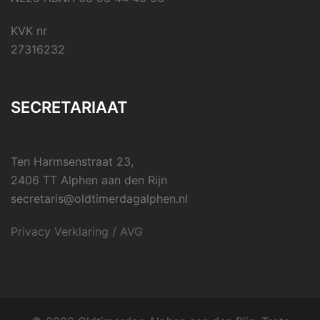
KVK nr
27316232
SECRETARIAAT
Ten Harmsenstraat 23,
2406 TT Alphen aan den Rijn
secretaris@oldtimerdagalphen.nl
Privacy Verklaring / AVG