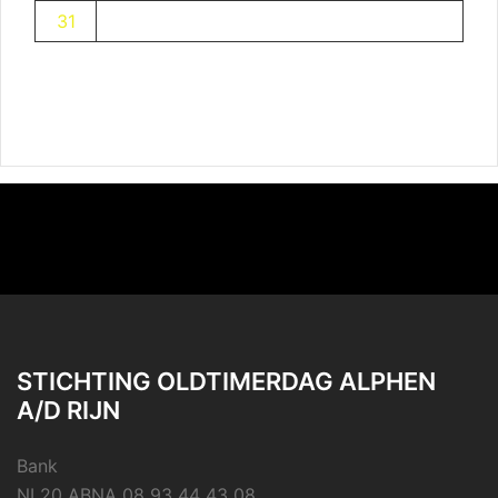
31
STICHTING OLDTIMERDAG ALPHEN
A/D RIJN
Bank
NL20 ABNA 08 93 44 43 08