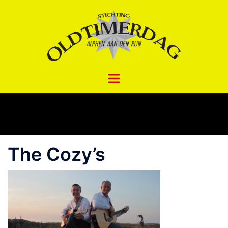
Spring
naar
inhoud
The Cozy’s