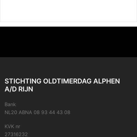
STICHTING OLDTIMERDAG ALPHEN
A/D RIJN
Bank
NL20 ABNA 08 93 44 43 08
KVK nr
27316232