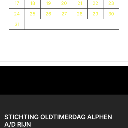
17
18
19
20
21
22
23
24
25
26
27
28
29
30
31
STICHTING OLDTIMERDAG ALPHEN
A/D RIJN