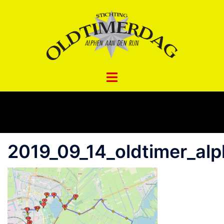
Spring
naar
inhoud
2019_09_14_oldtimer_alp