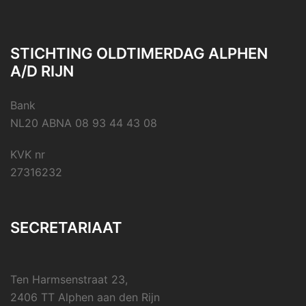
STICHTING OLDTIMERDAG ALPHEN
A/D RIJN
Bank
NL20 ABNA 08 93 44 43 08
KVK nr
27316232
SECRETARIAAT
Ten Harmsenstraat 23,
2406 TT Alphen aan den Rijn