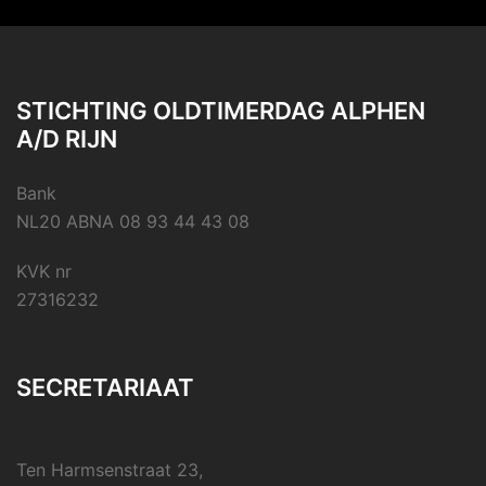
STICHTING OLDTIMERDAG ALPHEN
A/D RIJN
Bank
NL20 ABNA 08 93 44 43 08
KVK nr
27316232
SECRETARIAAT
Ten Harmsenstraat 23,